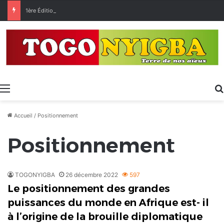
1ère Édition des Grandes Retrouvailles des Ressortissants de Kpélé Govié Apégamé / Sokpé
Menu
Accueil
/
Positionnement
Positionnement
TOGONYIGBA
26 décembre 2022
597
Le positionnement des grandes
puissances du monde en Afrique est- il
à l’origine de la brouille diplomatique