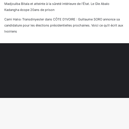
Madjoulba Bitala et atteinte à la sûreté intérieure de l’État. Le Gle Abalo
Kadangha écope 20ans de prison
Cami Halısı Transdinyester
dans
CÔTE D’IVOIRE : Guillaume SORO annonce sa
candidature pour les élections présidentielles prochaines. Voici ce qu’il écrit aux
Ivoiriens
© Copyright 2026, Tous droits réservés |
Réaliser par
Togonyigba
B