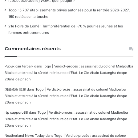
[LeCoupDeGuelle] Wow… quel peuple ?
Togo : 5 707 établissements privés autorisés pour la rentrée 2026-2027,
160 restés sur la touche
21e Foire de Lomé : Tarif préférentiel de -70 % pour les jeunes et les
femmes entrepreneures
Commentaires récents
Pupuk cair terbaik
dans
Togo | Verdict-procès : assassinat du colonel Madjoulba
Bitala et atteinte à la sûreté intérieure de l’État. Le Gle Abalo Kadangha écope
20ans de prison
国債残高 現在
dans
Togo | Verdict-procès : assassinat du colonel Madjoulba
Bitala et atteinte à la sûreté intérieure de l’État. Le Gle Abalo Kadangha écope
20ans de prison
rtp sapporo88
dans
Togo | Verdict-procès : assassinat du colonel Madjoulba
Bitala et atteinte à la sûreté intérieure de l’État. Le Gle Abalo Kadangha écope
20ans de prison
Neatherland News Today
dans
Togo | Verdict-procès : assassinat du colonel