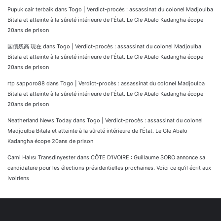
Pupuk cair terbaik
dans
Togo | Verdict-procès : assassinat du colonel Madjoulba
Bitala et atteinte à la sûreté intérieure de l’État. Le Gle Abalo Kadangha écope
20ans de prison
国債残高 現在
dans
Togo | Verdict-procès : assassinat du colonel Madjoulba
Bitala et atteinte à la sûreté intérieure de l’État. Le Gle Abalo Kadangha écope
20ans de prison
rtp sapporo88
dans
Togo | Verdict-procès : assassinat du colonel Madjoulba
Bitala et atteinte à la sûreté intérieure de l’État. Le Gle Abalo Kadangha écope
20ans de prison
Neatherland News Today
dans
Togo | Verdict-procès : assassinat du colonel
Madjoulba Bitala et atteinte à la sûreté intérieure de l’État. Le Gle Abalo
Kadangha écope 20ans de prison
Cami Halısı Transdinyester
dans
CÔTE D’IVOIRE : Guillaume SORO annonce sa
candidature pour les élections présidentielles prochaines. Voici ce qu’il écrit aux
Ivoiriens