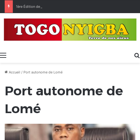
1ère Édition des Grandes Retrouvailles des Ressortissants de Kpélé Govié Apégamé / Sokpé
Menu
Accueil
/
Port autonome de Lomé
Port autonome de
Lomé