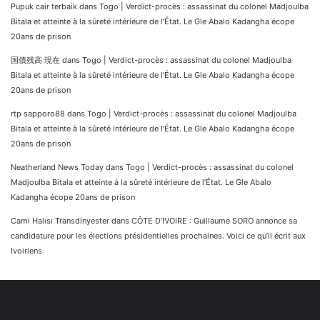
Pupuk cair terbaik
dans
Togo | Verdict-procès : assassinat du colonel Madjoulba
Bitala et atteinte à la sûreté intérieure de l’État. Le Gle Abalo Kadangha écope
20ans de prison
国債残高 現在
dans
Togo | Verdict-procès : assassinat du colonel Madjoulba
Bitala et atteinte à la sûreté intérieure de l’État. Le Gle Abalo Kadangha écope
20ans de prison
rtp sapporo88
dans
Togo | Verdict-procès : assassinat du colonel Madjoulba
Bitala et atteinte à la sûreté intérieure de l’État. Le Gle Abalo Kadangha écope
20ans de prison
Neatherland News Today
dans
Togo | Verdict-procès : assassinat du colonel
Madjoulba Bitala et atteinte à la sûreté intérieure de l’État. Le Gle Abalo
Kadangha écope 20ans de prison
Cami Halısı Transdinyester
dans
CÔTE D’IVOIRE : Guillaume SORO annonce sa
candidature pour les élections présidentielles prochaines. Voici ce qu’il écrit aux
Ivoiriens