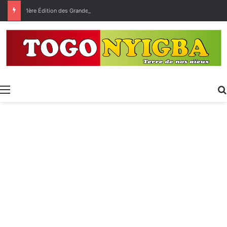
1ère Édition des Grandes Retrouvailles des Ressortissants de Kpélé Govié Apégamé / Sokpé
Menu