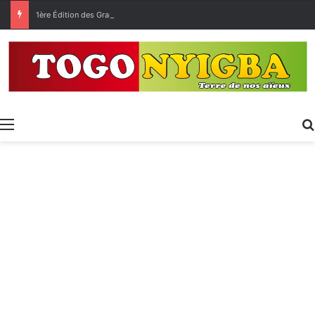
1ère Édition des Grandes Retrouvailles des Ressortissants de Kpélé Govié Apégamé / Sokpé
Menu