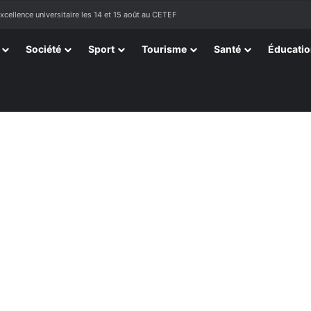
tissants de Kpélé Govié Apégamé / Sokpé
Société
Sport
Tourisme
Santé
Éducati