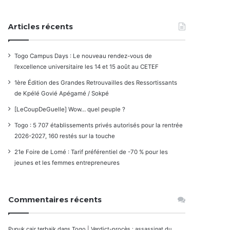
Articles récents
Togo Campus Days : Le nouveau rendez-vous de
l’excellence universitaire les 14 et 15 août au CETEF
1ère Édition des Grandes Retrouvailles des Ressortissants
de Kpélé Govié Apégamé / Sokpé
[LeCoupDeGuelle] Wow… quel peuple ?
Togo : 5 707 établissements privés autorisés pour la rentrée
2026-2027, 160 restés sur la touche
21e Foire de Lomé : Tarif préférentiel de -70 % pour les
jeunes et les femmes entrepreneures
Commentaires récents
Pupuk cair terbaik
dans
Togo | Verdict-procès : assassinat du