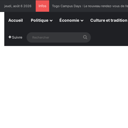
Infos
jeudi, août 6 2026
1ère Édition des Grandes Retrouvailles des Ressor
Accueil
Politique
Économie
Culture et tradition
Rechercher
Suivre