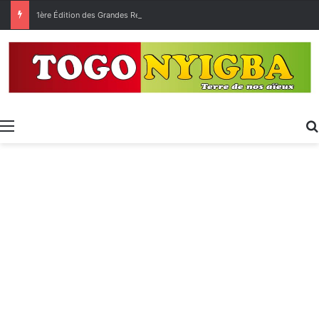
1ère Édition des Grandes Retrouvailles des Ressortissants de Kpélé Govié Apégamé / Sokpé
Menu