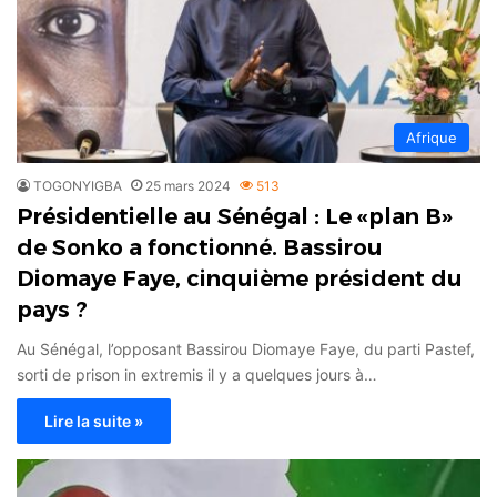
Afrique
TOGONYIGBA
25 mars 2024
513
Présidentielle au Sénégal : Le «plan B»
de Sonko a fonctionné. Bassirou
Diomaye Faye, cinquième président du
pays ?
Au Sénégal, l’opposant Bassirou Diomaye Faye, du parti Pastef,
sorti de prison in extremis il y a quelques jours à…
Lire la suite »