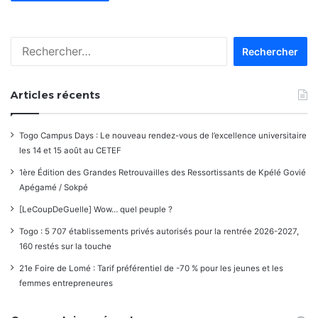
Rechercher :
Articles récents
Togo Campus Days : Le nouveau rendez-vous de l’excellence universitaire
les 14 et 15 août au CETEF
1ère Édition des Grandes Retrouvailles des Ressortissants de Kpélé Govié
Apégamé / Sokpé
[LeCoupDeGuelle] Wow… quel peuple ?
Togo : 5 707 établissements privés autorisés pour la rentrée 2026-2027,
160 restés sur la touche
21e Foire de Lomé : Tarif préférentiel de -70 % pour les jeunes et les
femmes entrepreneures