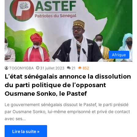
Afrique
TOGONYIGBA
31 juillet 2023
21
852
L’état sénégalais annonce la dissolution
du parti politique de l’opposant
Ousmane Sonko, le Pastef
Le gouvernement sénégalais dissout le Pastef, le parti présidé
par Ousmane Sonko, lui-même emprisonné et privé de contact
avec ses…
Lire la suite »