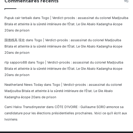
Commentaires récents
Pupuk cair terbaik
dans
Togo | Verdict-procès : assassinat du colonel Madjoulba
Bitala et atteinte à la sûreté intérieure de l’État. Le Gle Abalo Kadangha écope
20ans de prison
国債残高 現在
dans
Togo | Verdict-procès : assassinat du colonel Madjoulba
Bitala et atteinte à la sûreté intérieure de l’État. Le Gle Abalo Kadangha écope
20ans de prison
rtp sapporo88
dans
Togo | Verdict-procès : assassinat du colonel Madjoulba
Bitala et atteinte à la sûreté intérieure de l’État. Le Gle Abalo Kadangha écope
20ans de prison
Neatherland News Today
dans
Togo | Verdict-procès : assassinat du colonel
Madjoulba Bitala et atteinte à la sûreté intérieure de l’État. Le Gle Abalo
Kadangha écope 20ans de prison
Cami Halısı Transdinyester
dans
CÔTE D’IVOIRE : Guillaume SORO annonce sa
candidature pour les élections présidentielles prochaines. Voici ce qu’il écrit aux
Ivoiriens