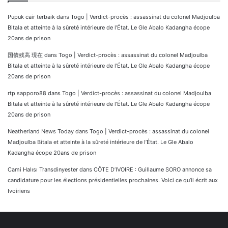
Pupuk cair terbaik
dans
Togo | Verdict-procès : assassinat du colonel Madjoulba
Bitala et atteinte à la sûreté intérieure de l’État. Le Gle Abalo Kadangha écope
20ans de prison
国債残高 現在
dans
Togo | Verdict-procès : assassinat du colonel Madjoulba
Bitala et atteinte à la sûreté intérieure de l’État. Le Gle Abalo Kadangha écope
20ans de prison
rtp sapporo88
dans
Togo | Verdict-procès : assassinat du colonel Madjoulba
Bitala et atteinte à la sûreté intérieure de l’État. Le Gle Abalo Kadangha écope
20ans de prison
Neatherland News Today
dans
Togo | Verdict-procès : assassinat du colonel
Madjoulba Bitala et atteinte à la sûreté intérieure de l’État. Le Gle Abalo
Kadangha écope 20ans de prison
Cami Halısı Transdinyester
dans
CÔTE D’IVOIRE : Guillaume SORO annonce sa
candidature pour les élections présidentielles prochaines. Voici ce qu’il écrit aux
Ivoiriens