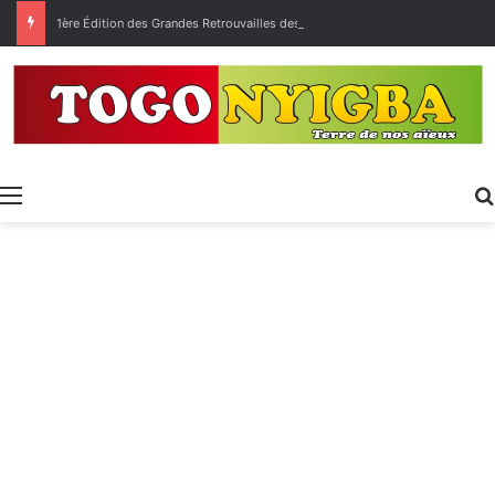
1ère Édition des Grandes Retrouvailles des Ressortissants de Kpélé Govié Apégamé / Sokpé
Menu