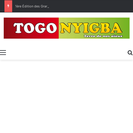
1ère Édition des Grandes Retrouvailles des Ressortissants de Kpélé Govié Apégamé / Sokpé
Menu