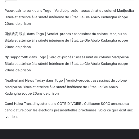
Pupuk cair terbaik
dans
Togo | Verdict-procès : assassinat du colonel Madjoulba
Bitala et atteinte à la sûreté intérieure de l’État. Le Gle Abalo Kadangha écope
20ans de prison
国債残高 現在
dans
Togo | Verdict-procès : assassinat du colonel Madjoulba
Bitala et atteinte à la sûreté intérieure de l’État. Le Gle Abalo Kadangha écope
20ans de prison
rtp sapporo88
dans
Togo | Verdict-procès : assassinat du colonel Madjoulba
Bitala et atteinte à la sûreté intérieure de l’État. Le Gle Abalo Kadangha écope
20ans de prison
Neatherland News Today
dans
Togo | Verdict-procès : assassinat du colonel
Madjoulba Bitala et atteinte à la sûreté intérieure de l’État. Le Gle Abalo
Kadangha écope 20ans de prison
Cami Halısı Transdinyester
dans
CÔTE D’IVOIRE : Guillaume SORO annonce sa
candidature pour les élections présidentielles prochaines. Voici ce qu’il écrit aux
Ivoiriens