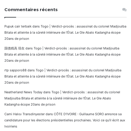
Commentaires récents
Pupuk cair terbaik
dans
Togo | Verdict-procès : assassinat du colonel Madjoulba
Bitala et atteinte à la sûreté intérieure de l’État. Le Gle Abalo Kadangha écope
20ans de prison
国債残高 現在
dans
Togo | Verdict-procès : assassinat du colonel Madjoulba
Bitala et atteinte à la sûreté intérieure de l’État. Le Gle Abalo Kadangha écope
20ans de prison
rtp sapporo88
dans
Togo | Verdict-procès : assassinat du colonel Madjoulba
Bitala et atteinte à la sûreté intérieure de l’État. Le Gle Abalo Kadangha écope
20ans de prison
Neatherland News Today
dans
Togo | Verdict-procès : assassinat du colonel
Madjoulba Bitala et atteinte à la sûreté intérieure de l’État. Le Gle Abalo
Kadangha écope 20ans de prison
Cami Halısı Transdinyester
dans
CÔTE D’IVOIRE : Guillaume SORO annonce sa
candidature pour les élections présidentielles prochaines. Voici ce qu’il écrit aux
Ivoiriens