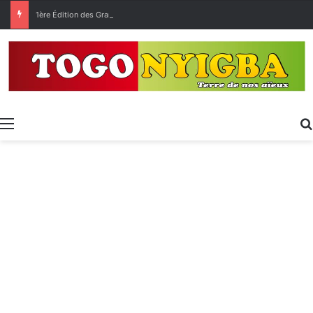
1ère Édition des Grandes Retrouvailles des Ressortissants de Kpélé Govié Apégamé / Sokpé
Menu