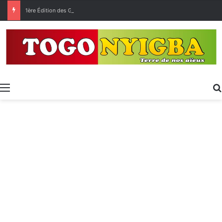
1ère Édition des Grandes Retrouvailles des Ressortissants de Kpélé Govié Apégamé / Sokpé
Menu