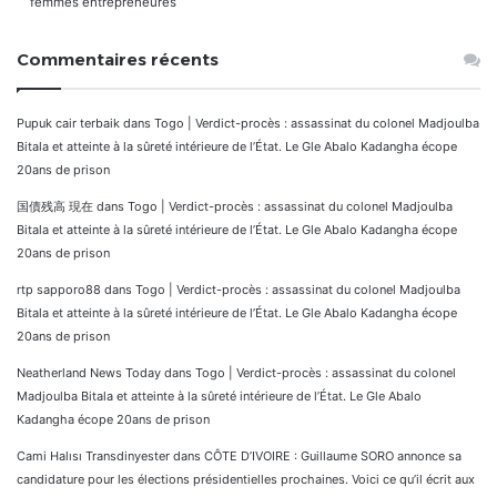
femmes entrepreneures
Commentaires récents
Pupuk cair terbaik
dans
Togo | Verdict-procès : assassinat du colonel Madjoulba
Bitala et atteinte à la sûreté intérieure de l’État. Le Gle Abalo Kadangha écope
20ans de prison
国債残高 現在
dans
Togo | Verdict-procès : assassinat du colonel Madjoulba
Bitala et atteinte à la sûreté intérieure de l’État. Le Gle Abalo Kadangha écope
20ans de prison
rtp sapporo88
dans
Togo | Verdict-procès : assassinat du colonel Madjoulba
Bitala et atteinte à la sûreté intérieure de l’État. Le Gle Abalo Kadangha écope
20ans de prison
Neatherland News Today
dans
Togo | Verdict-procès : assassinat du colonel
Madjoulba Bitala et atteinte à la sûreté intérieure de l’État. Le Gle Abalo
Kadangha écope 20ans de prison
Cami Halısı Transdinyester
dans
CÔTE D’IVOIRE : Guillaume SORO annonce sa
candidature pour les élections présidentielles prochaines. Voici ce qu’il écrit aux