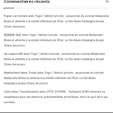
Commentaires récents
Pupuk cair terbaik
dans
Togo | Verdict-procès : assassinat du colonel Madjoulba
Bitala et atteinte à la sûreté intérieure de l’État. Le Gle Abalo Kadangha écope
20ans de prison
国債残高 現在
dans
Togo | Verdict-procès : assassinat du colonel Madjoulba
Bitala et atteinte à la sûreté intérieure de l’État. Le Gle Abalo Kadangha écope
20ans de prison
rtp sapporo88
dans
Togo | Verdict-procès : assassinat du colonel Madjoulba
Bitala et atteinte à la sûreté intérieure de l’État. Le Gle Abalo Kadangha écope
20ans de prison
Neatherland News Today
dans
Togo | Verdict-procès : assassinat du colonel
Madjoulba Bitala et atteinte à la sûreté intérieure de l’État. Le Gle Abalo
Kadangha écope 20ans de prison
Cami Halısı Transdinyester
dans
CÔTE D’IVOIRE : Guillaume SORO annonce sa
candidature pour les élections présidentielles prochaines. Voici ce qu’il écrit aux
Ivoiriens