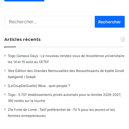
Rechercher :
Articles récents
Togo Campus Days : Le nouveau rendez-vous de l’excellence universitaire
les 14 et 15 août au CETEF
1ère Édition des Grandes Retrouvailles des Ressortissants de Kpélé Govié
Apégamé / Sokpé
[LeCoupDeGuelle] Wow… quel peuple ?
Togo : 5 707 établissements privés autorisés pour la rentrée 2026-2027,
160 restés sur la touche
21e Foire de Lomé : Tarif préférentiel de -70 % pour les jeunes et les
femmes entrepreneures