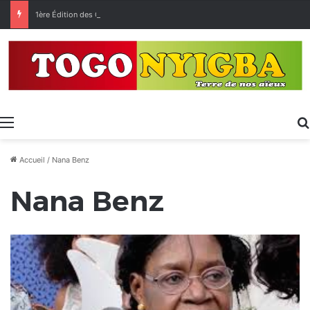
1ère Édition des Grandes Retrouvailles des Ressortissants de Kpélé Govié Apégamé / Sokpé
Menu
Accueil
/
Nana Benz
Nana Benz