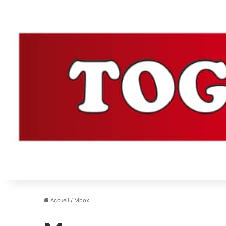
Accueil
/
Mpox