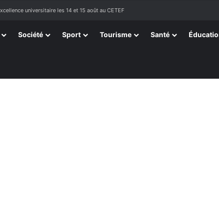
tissants de Kpélé Govié Apégamé / Sokpé
Société
Sport
Tourisme
Santé
Éducati