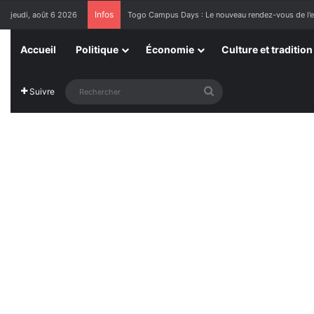
Infos
jeudi, août 6 2026
1ère Édition des Grandes Retrouvailles des Ressor
Accueil
Politique
Économie
Culture et tradition
Rechercher
Suivre