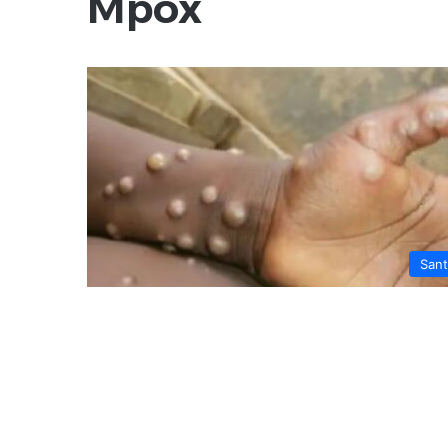
Mpox
San