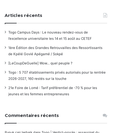
Articles récents
Togo Campus Days : Le nouveau rendez-vous de
l’excellence universitaire les 14 et 15 août au CETEF
1ère Édition des Grandes Retrouvailles des Ressortissants
de Kpélé Govié Apégamé / Sokpé
[LeCoupDeGuelle] Wow… quel peuple ?
Togo : 5 707 établissements privés autorisés pour la rentrée
2026-2027, 160 restés sur la touche
21e Foire de Lomé : Tarif préférentiel de -70 % pour les
jeunes et les femmes entrepreneures
Commentaires récents
Pupuk cair terbaik
dans
Togo | Verdict-procès : assassinat du