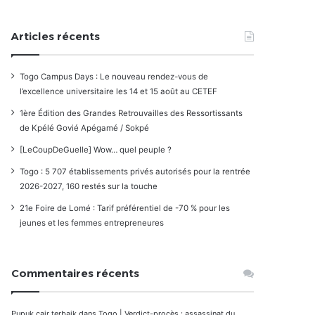
Articles récents
Togo Campus Days : Le nouveau rendez-vous de
l’excellence universitaire les 14 et 15 août au CETEF
1ère Édition des Grandes Retrouvailles des Ressortissants
de Kpélé Govié Apégamé / Sokpé
[LeCoupDeGuelle] Wow… quel peuple ?
Togo : 5 707 établissements privés autorisés pour la rentrée
2026-2027, 160 restés sur la touche
21e Foire de Lomé : Tarif préférentiel de -70 % pour les
jeunes et les femmes entrepreneures
Commentaires récents
Pupuk cair terbaik
dans
Togo | Verdict-procès : assassinat du