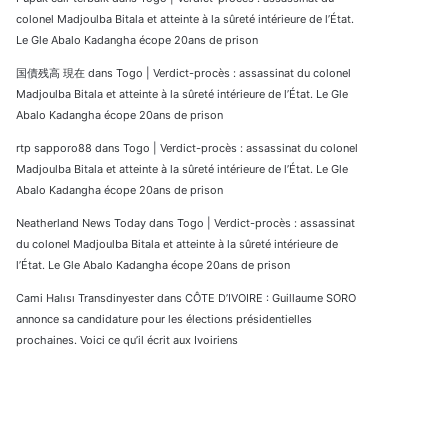
colonel Madjoulba Bitala et atteinte à la sûreté intérieure de l’État.
Le Gle Abalo Kadangha écope 20ans de prison
国債残高 現在
dans
Togo | Verdict-procès : assassinat du colonel
Madjoulba Bitala et atteinte à la sûreté intérieure de l’État. Le Gle
Abalo Kadangha écope 20ans de prison
rtp sapporo88
dans
Togo | Verdict-procès : assassinat du colonel
Madjoulba Bitala et atteinte à la sûreté intérieure de l’État. Le Gle
Abalo Kadangha écope 20ans de prison
Neatherland News Today
dans
Togo | Verdict-procès : assassinat
du colonel Madjoulba Bitala et atteinte à la sûreté intérieure de
l’État. Le Gle Abalo Kadangha écope 20ans de prison
Cami Halısı Transdinyester
dans
CÔTE D’IVOIRE : Guillaume SORO
annonce sa candidature pour les élections présidentielles
prochaines. Voici ce qu’il écrit aux Ivoiriens