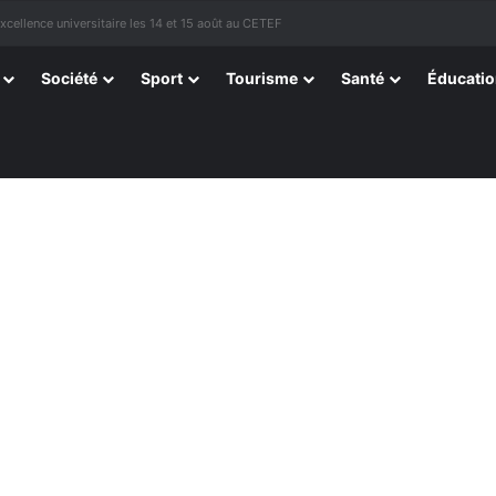
tissants de Kpélé Govié Apégamé / Sokpé
Société
Sport
Tourisme
Santé
Éducati