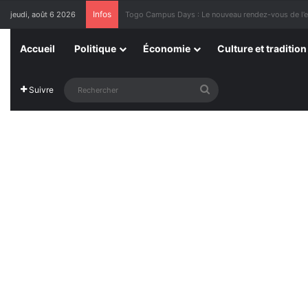
Infos
jeudi, août 6 2026
1ère Édition des Grandes Retrouvailles des Ressor
Accueil
Politique
Économie
Culture et tradition
Rechercher
Suivre