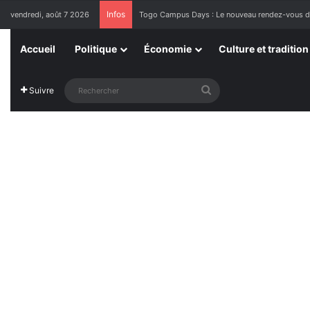
Infos
vendredi, août 7 2026
1ère Édition des Grandes Retrouvailles des Re
Accueil
Politique
Économie
Culture et tradition
Rechercher
Suivre