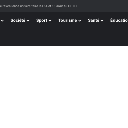
ssortissants de Kpélé Govié Apégamé / Sokpé
Société
Sport
Tourisme
Santé
Éducati