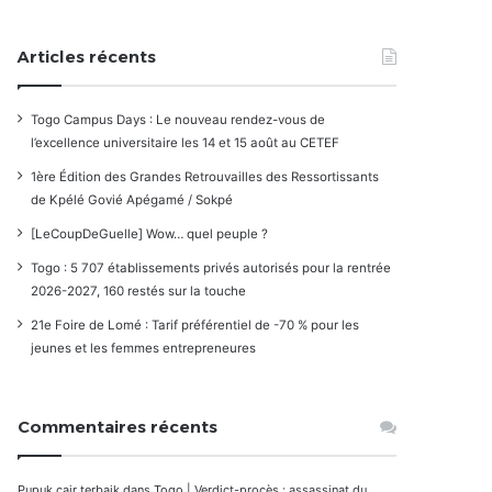
Articles récents
Togo Campus Days : Le nouveau rendez-vous de
l’excellence universitaire les 14 et 15 août au CETEF
1ère Édition des Grandes Retrouvailles des Ressortissants
de Kpélé Govié Apégamé / Sokpé
[LeCoupDeGuelle] Wow… quel peuple ?
Togo : 5 707 établissements privés autorisés pour la rentrée
2026-2027, 160 restés sur la touche
21e Foire de Lomé : Tarif préférentiel de -70 % pour les
jeunes et les femmes entrepreneures
Commentaires récents
Pupuk cair terbaik
dans
Togo | Verdict-procès : assassinat du