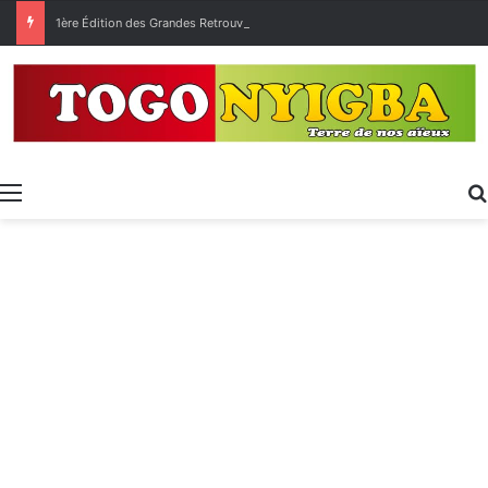
1ère Édition des Grandes Retrouvailles des Ressortissants de Kpélé Govié Apégamé / Sokpé
Menu