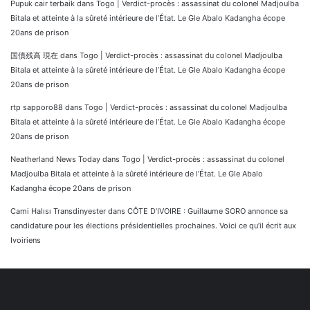
Pupuk cair terbaik
dans
Togo | Verdict-procès : assassinat du colonel Madjoulba
Bitala et atteinte à la sûreté intérieure de l’État. Le Gle Abalo Kadangha écope
20ans de prison
国債残高 現在
dans
Togo | Verdict-procès : assassinat du colonel Madjoulba
Bitala et atteinte à la sûreté intérieure de l’État. Le Gle Abalo Kadangha écope
20ans de prison
rtp sapporo88
dans
Togo | Verdict-procès : assassinat du colonel Madjoulba
Bitala et atteinte à la sûreté intérieure de l’État. Le Gle Abalo Kadangha écope
20ans de prison
Neatherland News Today
dans
Togo | Verdict-procès : assassinat du colonel
Madjoulba Bitala et atteinte à la sûreté intérieure de l’État. Le Gle Abalo
Kadangha écope 20ans de prison
Cami Halısı Transdinyester
dans
CÔTE D’IVOIRE : Guillaume SORO annonce sa
candidature pour les élections présidentielles prochaines. Voici ce qu’il écrit aux
Ivoiriens