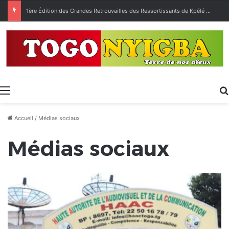
1ère Édition des Grandes Retrouvailles des Ressortissants de Kpélé Govié Apégamé / Sokpé
Menu
Accueil
/
Médias sociaux
Médias sociaux