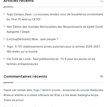
Articles récents
Togo Campus Days : Le nouveau rendez-vous de l’excellence universitaire
les 14 et 15 août au CETEF
1ère Édition des Grandes Retrouvailles des Ressortissants de Kpélé Govié
Apégamé / Sokpé
[LeCoupDeGuelle] Wow… quel peuple ?
Togo : 5 707 établissements privés autorisés pour la rentrée 2026-2027,
160 restés sur la touche
21e Foire de Lomé : Tarif préférentiel de -70 % pour les jeunes et les
femmes entrepreneures
Commentaires récents
Pupuk cair terbaik
dans
Togo | Verdict-procès : assassinat du colonel Madjoulba
Bitala et atteinte à la sûreté intérieure de l’État. Le Gle Abalo Kadangha écope
20ans de prison