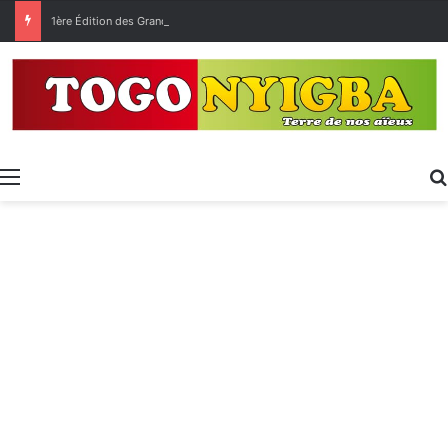
1ère Édition des Grandes Retrouvailles des Ressortissants de Kpélé Govié Apégamé / Sokpé
Menu