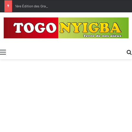
1ère Édition des Grandes Retrouvailles des Ressortissants de Kpélé Govié Apégamé / Sokpé
Menu