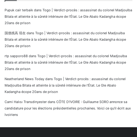
Pupuk cair terbaik
dans
Togo | Verdict-procès : assassinat du colonel Madjoulba
Bitala et atteinte à la sûreté intérieure de l’État. Le Gle Abalo Kadangha écope
20ans de prison
国債残高 現在
dans
Togo | Verdict-procès : assassinat du colonel Madjoulba
Bitala et atteinte à la sûreté intérieure de l’État. Le Gle Abalo Kadangha écope
20ans de prison
rtp sapporo88
dans
Togo | Verdict-procès : assassinat du colonel Madjoulba
Bitala et atteinte à la sûreté intérieure de l’État. Le Gle Abalo Kadangha écope
20ans de prison
Neatherland News Today
dans
Togo | Verdict-procès : assassinat du colonel
Madjoulba Bitala et atteinte à la sûreté intérieure de l’État. Le Gle Abalo
Kadangha écope 20ans de prison
Cami Halısı Transdinyester
dans
CÔTE D’IVOIRE : Guillaume SORO annonce sa
candidature pour les élections présidentielles prochaines. Voici ce qu’il écrit aux
Ivoiriens