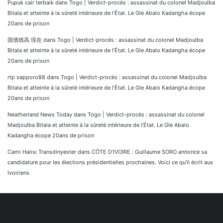
Pupuk cair terbaik
dans
Togo | Verdict-procès : assassinat du colonel Madjoulba
Bitala et atteinte à la sûreté intérieure de l’État. Le Gle Abalo Kadangha écope
20ans de prison
国債残高 現在
dans
Togo | Verdict-procès : assassinat du colonel Madjoulba
Bitala et atteinte à la sûreté intérieure de l’État. Le Gle Abalo Kadangha écope
20ans de prison
rtp sapporo88
dans
Togo | Verdict-procès : assassinat du colonel Madjoulba
Bitala et atteinte à la sûreté intérieure de l’État. Le Gle Abalo Kadangha écope
20ans de prison
Neatherland News Today
dans
Togo | Verdict-procès : assassinat du colonel
Madjoulba Bitala et atteinte à la sûreté intérieure de l’État. Le Gle Abalo
Kadangha écope 20ans de prison
Cami Halısı Transdinyester
dans
CÔTE D’IVOIRE : Guillaume SORO annonce sa
candidature pour les élections présidentielles prochaines. Voici ce qu’il écrit aux
Ivoiriens