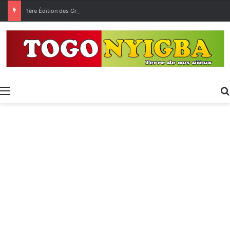
1ère Édition des Grandes Retrouvailles des Ressortissants de Kpélé Govié Apégamé / Sokpé
Menu