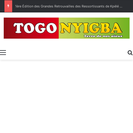
1ère Édition des Grandes Retrouvailles des Ressortissants de Kpélé Govié Apégamé / Sokpé
Menu