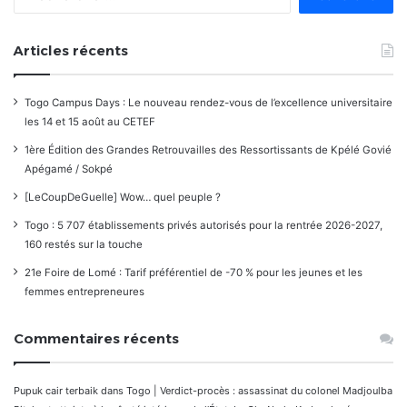
Articles récents
Togo Campus Days : Le nouveau rendez-vous de l’excellence universitaire
les 14 et 15 août au CETEF
1ère Édition des Grandes Retrouvailles des Ressortissants de Kpélé Govié
Apégamé / Sokpé
[LeCoupDeGuelle] Wow… quel peuple ?
Togo : 5 707 établissements privés autorisés pour la rentrée 2026-2027,
160 restés sur la touche
21e Foire de Lomé : Tarif préférentiel de -70 % pour les jeunes et les
femmes entrepreneures
Commentaires récents
Pupuk cair terbaik
dans
Togo | Verdict-procès : assassinat du colonel Madjoulba