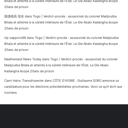
Bitala et atteinte à la sûreté intérieure de l’État. Le Gle Abalo Kadangha écope
20ans de prison
国債残高 現在
dans
Togo | Verdict-procès : assassinat du colonel Madjoulba
Bitala et atteinte à la sûreté intérieure de l’État. Le Gle Abalo Kadangha écope
20ans de prison
rtp sapporo88
dans
Togo | Verdict-procès : assassinat du colonel Madjoulba
Bitala et atteinte à la sûreté intérieure de l’État. Le Gle Abalo Kadangha écope
20ans de prison
Neatherland News Today
dans
Togo | Verdict-procès : assassinat du colonel
Madjoulba Bitala et atteinte à la sûreté intérieure de l’État. Le Gle Abalo
Kadangha écope 20ans de prison
Cami Halısı Transdinyester
dans
CÔTE D’IVOIRE : Guillaume SORO annonce sa
candidature pour les élections présidentielles prochaines. Voici ce qu’il écrit aux
Ivoiriens