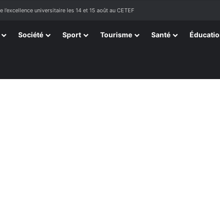
ssortissants de Kpélé Govié Apégamé / Sokpé
Société
Sport
Tourisme
Santé
Éducati