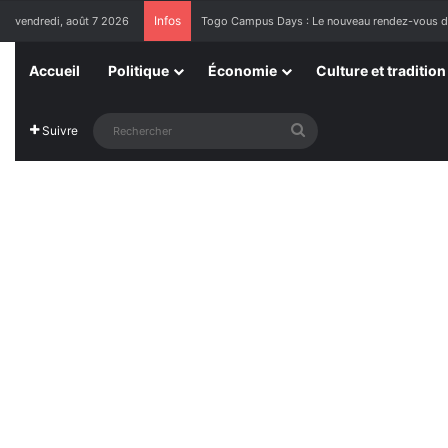
Infos
vendredi, août 7 2026
1ère Édition des Grandes Retrouvailles des Re
Accueil
Politique
Économie
Culture et tradition
Rechercher
Suivre