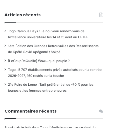
Articles récents
Togo Campus Days : Le nouveau rendez-vous de
l’excellence universitaire les 14 et 15 août au CETEF
1ère Édition des Grandes Retrouvailles des Ressortissants
de Kpélé Govié Apégamé / Sokpé
[LeCoupDeGuelle] Wow… quel peuple ?
Togo : 5 707 établissements privés autorisés pour la rentrée
2026-2027, 160 restés sur la touche
21e Foire de Lomé : Tarif préférentiel de -70 % pour les
jeunes et les femmes entrepreneures
Commentaires récents
Pupuk cair terbaik
dans
Togo | Verdict-procès : assassinat du