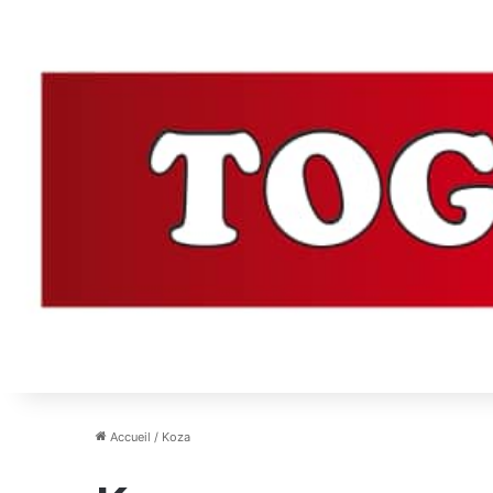
Accueil
/
Koza