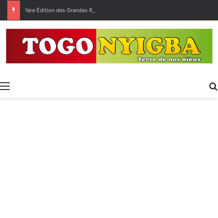
1ère Édition des Grandes Retrouvailles des Ressortissants de Kpélé Govié Apégamé / Sokpé
Menu