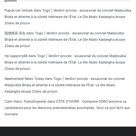
Pupuk cair terbaik
dans
Togo | Verdict-procès : assassinat du colonel Madjoulba
Bitala et atteinte à la sûreté intérieure de l’État. Le Gle Abalo Kadangha écope
20ans de prison
国債残高 現在
dans
Togo | Verdict-procès : assassinat du colonel Madjoulba
Bitala et atteinte à la sûreté intérieure de l’État. Le Gle Abalo Kadangha écope
20ans de prison
rtp sapporo88
dans
Togo | Verdict-procès : assassinat du colonel Madjoulba
Bitala et atteinte à la sûreté intérieure de l’État. Le Gle Abalo Kadangha écope
20ans de prison
Neatherland News Today
dans
Togo | Verdict-procès : assassinat du colonel
Madjoulba Bitala et atteinte à la sûreté intérieure de l’État. Le Gle Abalo
Kadangha écope 20ans de prison
Cami Halısı Transdinyester
dans
CÔTE D’IVOIRE : Guillaume SORO annonce sa
candidature pour les élections présidentielles prochaines. Voici ce qu’il écrit aux
Ivoiriens