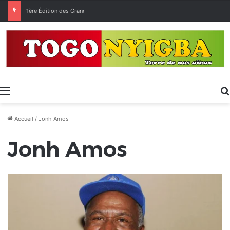
1ère Édition des Grandes Retrouvailles des Ressortissants de Kpélé Govié Apégamé / Sokpé
Menu
Accueil
/
Jonh Amos
Jonh Amos