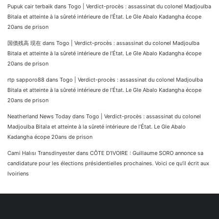
Pupuk cair terbaik
dans
Togo | Verdict-procès : assassinat du colonel Madjoulba
Bitala et atteinte à la sûreté intérieure de l’État. Le Gle Abalo Kadangha écope
20ans de prison
国債残高 現在
dans
Togo | Verdict-procès : assassinat du colonel Madjoulba
Bitala et atteinte à la sûreté intérieure de l’État. Le Gle Abalo Kadangha écope
20ans de prison
rtp sapporo88
dans
Togo | Verdict-procès : assassinat du colonel Madjoulba
Bitala et atteinte à la sûreté intérieure de l’État. Le Gle Abalo Kadangha écope
20ans de prison
Neatherland News Today
dans
Togo | Verdict-procès : assassinat du colonel
Madjoulba Bitala et atteinte à la sûreté intérieure de l’État. Le Gle Abalo
Kadangha écope 20ans de prison
Cami Halısı Transdinyester
dans
CÔTE D’IVOIRE : Guillaume SORO annonce sa
candidature pour les élections présidentielles prochaines. Voici ce qu’il écrit aux
Ivoiriens