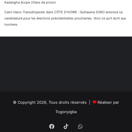
Kadangha écope 20ans de prison
Cami Halısı Transdinyester
dans
CÔTE D’IVOIRE : Guillaume SORO annonce sa
candidature pour les élections présidentielles prochaines. Voici ce qu’il écrit aux
Ivoiriens
© Copyright 2026, Tous droits réservés |
Réaliser par
Togonyigba
Facebook
TikTok
WhatsApp