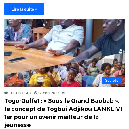
Lire la suite »
Société
TOGONYIGBA
12 mars 2025
77
Togo-Golfe1 : « Sous le Grand Baobab »,
le concept de Togbui Adjikou LANKLIVI
1er pour un avenir meilleur de la
jeunesse