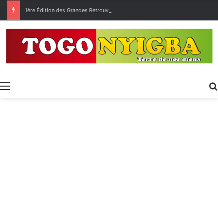
1ère Édition des Grandes Retrouvailles des Ressortissants de Kpélé Govié Apégamé / Sokpé
Menu