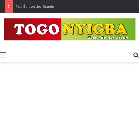
1ère Édition des Grandes Retrouvailles des Ressortissants de Kpélé Govié Apégamé / Sokpé
Menu