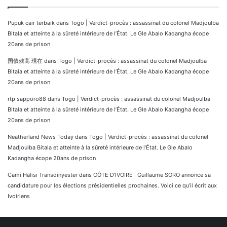
Pupuk cair terbaik
dans
Togo | Verdict-procès : assassinat du colonel Madjoulba
Bitala et atteinte à la sûreté intérieure de l’État. Le Gle Abalo Kadangha écope
20ans de prison
国債残高 現在
dans
Togo | Verdict-procès : assassinat du colonel Madjoulba
Bitala et atteinte à la sûreté intérieure de l’État. Le Gle Abalo Kadangha écope
20ans de prison
rtp sapporo88
dans
Togo | Verdict-procès : assassinat du colonel Madjoulba
Bitala et atteinte à la sûreté intérieure de l’État. Le Gle Abalo Kadangha écope
20ans de prison
Neatherland News Today
dans
Togo | Verdict-procès : assassinat du colonel
Madjoulba Bitala et atteinte à la sûreté intérieure de l’État. Le Gle Abalo
Kadangha écope 20ans de prison
Cami Halısı Transdinyester
dans
CÔTE D’IVOIRE : Guillaume SORO annonce sa
candidature pour les élections présidentielles prochaines. Voici ce qu’il écrit aux
Ivoiriens