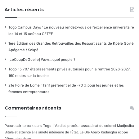
Articles récents
Togo Campus Days : Le nouveau rendez-vous de l’excellence universitaire
les 14 et 15 août au CETEF
1ère Édition des Grandes Retrouvailles des Ressortissants de Kpélé Govié
Apégamé / Sokpé
[LeCoupDeGuelle] Wow… quel peuple ?
Togo : 5 707 établissements privés autorisés pour la rentrée 2026-2027,
160 restés sur la touche
21e Foire de Lomé : Tarif préférentiel de -70 % pour les jeunes et les
femmes entrepreneures
Commentaires récents
Pupuk cair terbaik
dans
Togo | Verdict-procès : assassinat du colonel Madjoulba
Bitala et atteinte à la sûreté intérieure de l’État. Le Gle Abalo Kadangha écope
20ans de prison