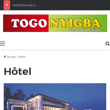
1ère Édition des Grandes Retrouvailles des Ressortissants de Kpélé Govié Apégamé / Sokpé
Menu
Accueil
/
Hôtel
Hôtel