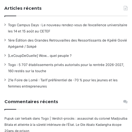
Articles récents
Togo Campus Days : Le nouveau rendez-vous de l’excellence universitaire
les 14 et 15 août au CETEF
1ère Édition des Grandes Retrouvailles des Ressortissants de Kpélé Govié
Apégamé / Sokpé
[LeCoupDeGuelle] Wow… quel peuple ?
Togo : 5 707 établissements privés autorisés pour la rentrée 2026-2027,
160 restés sur la touche
21e Foire de Lomé : Tarif préférentiel de -70 % pour les jeunes et les
femmes entrepreneures
Commentaires récents
Pupuk cair terbaik
dans
Togo | Verdict-procès : assassinat du colonel Madjoulba
Bitala et atteinte à la sûreté intérieure de l’État. Le Gle Abalo Kadangha écope
20ans de prison