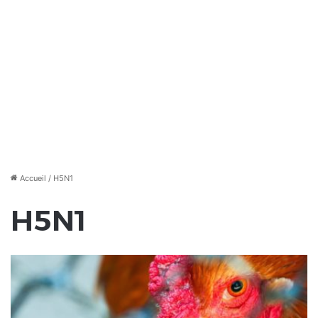
Accueil
/
H5N1
H5N1