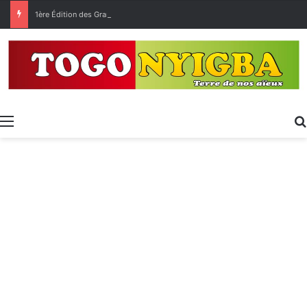
1ère Édition des Grandes Retrouvailles des Ressortissants de Kpélé Govié Apégamé / Sokpé
Menu