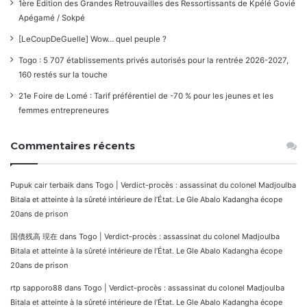
1ère Édition des Grandes Retrouvailles des Ressortissants de Kpélé Govié
Apégamé / Sokpé
[LeCoupDeGuelle] Wow… quel peuple ?
Togo : 5 707 établissements privés autorisés pour la rentrée 2026-2027,
160 restés sur la touche
21e Foire de Lomé : Tarif préférentiel de -70 % pour les jeunes et les
femmes entrepreneures
Commentaires récents
Pupuk cair terbaik
dans
Togo | Verdict-procès : assassinat du colonel Madjoulba
Bitala et atteinte à la sûreté intérieure de l’État. Le Gle Abalo Kadangha écope
20ans de prison
国債残高 現在
dans
Togo | Verdict-procès : assassinat du colonel Madjoulba
Bitala et atteinte à la sûreté intérieure de l’État. Le Gle Abalo Kadangha écope
20ans de prison
rtp sapporo88
dans
Togo | Verdict-procès : assassinat du colonel Madjoulba
Bitala et atteinte à la sûreté intérieure de l’État. Le Gle Abalo Kadangha écope