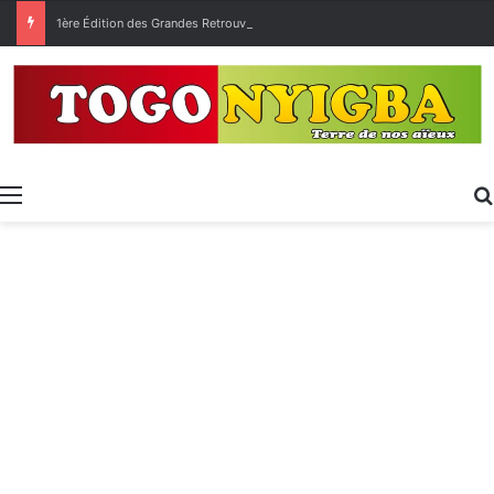
1ère Édition des Grandes Retrouvailles des Ressortissants de Kpélé Govié Apégamé / Sokpé
Menu