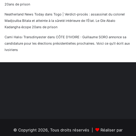
20ans de prison
Neatherland News Today
dans
Togo | Verdict-procès : assassinat du colonel
Madjoulba Bitala et atteinte à la sûreté intérieure de l’État. Le Gle Abalo
Kadangha écope 20ans de prison
Cami Halısı Transdinyester
dans
CÔTE D’IVOIRE : Guillaume SORO annonce sa
candidature pour les élections présidentielles prochaines. Voici ce qu’il écrit aux
Ivoiriens
© Copyright 2026, Tous droits réservés |
Réaliser par