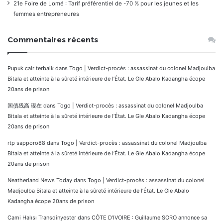
21e Foire de Lomé : Tarif préférentiel de -70 % pour les jeunes et les
femmes entrepreneures
Commentaires récents
Pupuk cair terbaik
dans
Togo | Verdict-procès : assassinat du colonel Madjoulba
Bitala et atteinte à la sûreté intérieure de l’État. Le Gle Abalo Kadangha écope
20ans de prison
国債残高 現在
dans
Togo | Verdict-procès : assassinat du colonel Madjoulba
Bitala et atteinte à la sûreté intérieure de l’État. Le Gle Abalo Kadangha écope
20ans de prison
rtp sapporo88
dans
Togo | Verdict-procès : assassinat du colonel Madjoulba
Bitala et atteinte à la sûreté intérieure de l’État. Le Gle Abalo Kadangha écope
20ans de prison
Neatherland News Today
dans
Togo | Verdict-procès : assassinat du colonel
Madjoulba Bitala et atteinte à la sûreté intérieure de l’État. Le Gle Abalo
Kadangha écope 20ans de prison
Cami Halısı Transdinyester
dans
CÔTE D’IVOIRE : Guillaume SORO annonce sa