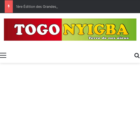
1ère Édition des Grandes Retrouvailles des Ressortissants de Kpélé Govié Apégamé / Sokpé
Menu