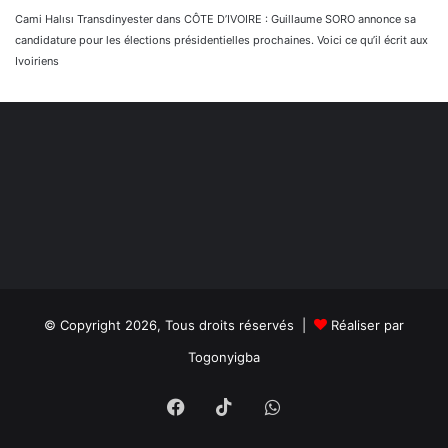
Cami Halısı Transdinyester
dans
CÔTE D’IVOIRE : Guillaume SORO annonce sa
candidature pour les élections présidentielles prochaines. Voici ce qu’il écrit aux
Ivoiriens
© Copyright 2026, Tous droits réservés |
Réaliser par
Togonyigba
Facebook
TikTok
WhatsApp