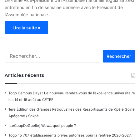
Le 4ème vice-président de l’Assemblée nationale togolaise s’est
entretenu en fin de semaine dernière avec le Président de
l’Assemblée nationale…
Lire la suite »
Rechercher :
Articles récents
Togo Campus Days : Le nouveau rendez-vous de l’excellence universitaire
les 14 et 15 août au CETEF
1ère Édition des Grandes Retrouvailles des Ressortissants de Kpélé Govié
Apégamé / Sokpé
[LeCoupDeGuelle] Wow… quel peuple ?
Togo : 5 707 établissements privés autorisés pour la rentrée 2026-2027,