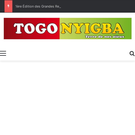
1ère Édition des Grandes Retrouvailles des Ressortissants de Kpélé Govié Apégamé / Sokpé
Menu