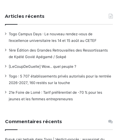
Articles récents
Togo Campus Days : Le nouveau rendez-vous de
l’excellence universitaire les 14 et 15 août au CETEF
1ère Édition des Grandes Retrouvailles des Ressortissants
de Kpélé Govié Apégamé / Sokpé
[LeCoupDeGuelle] Wow… quel peuple ?
Togo : 5 707 établissements privés autorisés pour la rentrée
2026-2027, 160 restés sur la touche
21e Foire de Lomé : Tarif préférentiel de -70 % pour les
jeunes et les femmes entrepreneures
Commentaires récents
Pupuk cair terbaik
dans
Togo | Verdict-procès : assassinat du