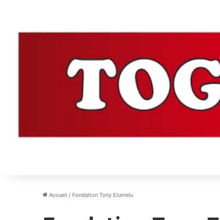
Accueil
/
Fondation Tony Elumelu