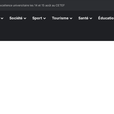
ellence universitaire les 14 et 15 août au CETEF
Société
Sport
Tourisme
Santé
Éducati