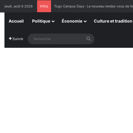
Infos
jeudi, août 6 2026
Togo Campus Days : Le nouveau rendez-vous de l’exc
Accueil
Politique
Économie
Culture et tradition
Rechercher
Suivre