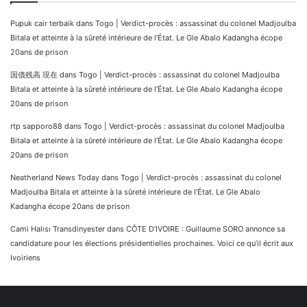
Pupuk cair terbaik
dans
Togo | Verdict-procès : assassinat du colonel Madjoulba
Bitala et atteinte à la sûreté intérieure de l’État. Le Gle Abalo Kadangha écope
20ans de prison
国債残高 現在
dans
Togo | Verdict-procès : assassinat du colonel Madjoulba
Bitala et atteinte à la sûreté intérieure de l’État. Le Gle Abalo Kadangha écope
20ans de prison
rtp sapporo88
dans
Togo | Verdict-procès : assassinat du colonel Madjoulba
Bitala et atteinte à la sûreté intérieure de l’État. Le Gle Abalo Kadangha écope
20ans de prison
Neatherland News Today
dans
Togo | Verdict-procès : assassinat du colonel
Madjoulba Bitala et atteinte à la sûreté intérieure de l’État. Le Gle Abalo
Kadangha écope 20ans de prison
Cami Halısı Transdinyester
dans
CÔTE D’IVOIRE : Guillaume SORO annonce sa
candidature pour les élections présidentielles prochaines. Voici ce qu’il écrit aux
Ivoiriens