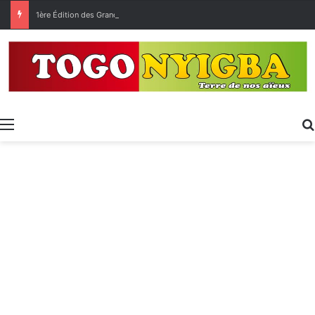
1ère Édition des Grandes Retrouvailles des Ressortissants de Kpélé Govié Apégamé / Sokpé
Menu