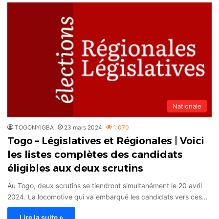
Nationale
TOGONYIGBA
23 mars 2024
1 070
Togo – Législatives et Régionales | Voici
les listes complètes des candidats
éligibles aux deux scrutins
Au Togo, deux scrutins se tiendront simultanément le 20 avril
2024. La locomotive qui va embarqué les candidats vers ces…
Lire la suite »