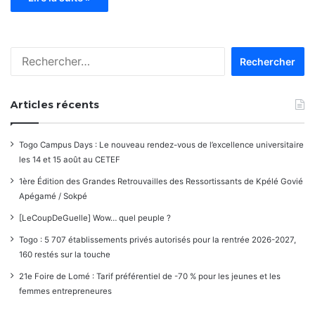
Rechercher :
Articles récents
Togo Campus Days : Le nouveau rendez-vous de l’excellence universitaire
les 14 et 15 août au CETEF
1ère Édition des Grandes Retrouvailles des Ressortissants de Kpélé Govié
Apégamé / Sokpé
[LeCoupDeGuelle] Wow… quel peuple ?
Togo : 5 707 établissements privés autorisés pour la rentrée 2026-2027,
160 restés sur la touche
21e Foire de Lomé : Tarif préférentiel de -70 % pour les jeunes et les
femmes entrepreneures