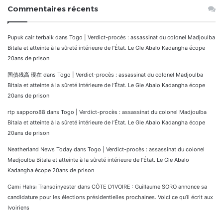
Commentaires récents
Pupuk cair terbaik
dans
Togo | Verdict-procès : assassinat du colonel Madjoulba
Bitala et atteinte à la sûreté intérieure de l’État. Le Gle Abalo Kadangha écope
20ans de prison
国債残高 現在
dans
Togo | Verdict-procès : assassinat du colonel Madjoulba
Bitala et atteinte à la sûreté intérieure de l’État. Le Gle Abalo Kadangha écope
20ans de prison
rtp sapporo88
dans
Togo | Verdict-procès : assassinat du colonel Madjoulba
Bitala et atteinte à la sûreté intérieure de l’État. Le Gle Abalo Kadangha écope
20ans de prison
Neatherland News Today
dans
Togo | Verdict-procès : assassinat du colonel
Madjoulba Bitala et atteinte à la sûreté intérieure de l’État. Le Gle Abalo
Kadangha écope 20ans de prison
Cami Halısı Transdinyester
dans
CÔTE D’IVOIRE : Guillaume SORO annonce sa
candidature pour les élections présidentielles prochaines. Voici ce qu’il écrit aux
Ivoiriens