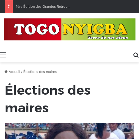
1ère Édition des Grandes Retrouvailles des Ressortissants de Kpélé Govié Apégamé / Sokpé
Menu
Accueil
/
Élections des maires
Élections des
maires