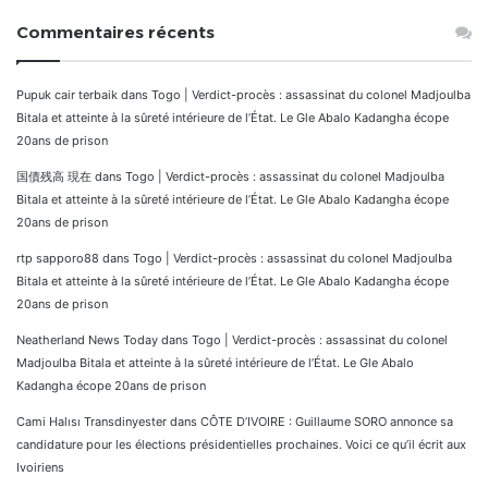
Commentaires récents
Pupuk cair terbaik
dans
Togo | Verdict-procès : assassinat du colonel Madjoulba
Bitala et atteinte à la sûreté intérieure de l’État. Le Gle Abalo Kadangha écope
20ans de prison
国債残高 現在
dans
Togo | Verdict-procès : assassinat du colonel Madjoulba
Bitala et atteinte à la sûreté intérieure de l’État. Le Gle Abalo Kadangha écope
20ans de prison
rtp sapporo88
dans
Togo | Verdict-procès : assassinat du colonel Madjoulba
Bitala et atteinte à la sûreté intérieure de l’État. Le Gle Abalo Kadangha écope
20ans de prison
Neatherland News Today
dans
Togo | Verdict-procès : assassinat du colonel
Madjoulba Bitala et atteinte à la sûreté intérieure de l’État. Le Gle Abalo
Kadangha écope 20ans de prison
Cami Halısı Transdinyester
dans
CÔTE D’IVOIRE : Guillaume SORO annonce sa
candidature pour les élections présidentielles prochaines. Voici ce qu’il écrit aux
Ivoiriens