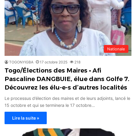
Nationale
TOGONYIGBA
17 octobre 2025
218
Togo/Élections des Maires • Afi
Pascaline DANGBUIE, élue dans Golfe 7.
Découvrez les élu-e-s d’autres localités
Le processus d’élection des maires et de leurs adjoints, lancé le
15 octobre et qui se terminera le 17 octobre…
Lire la suite »