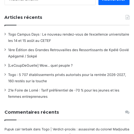
Articles récents
Togo Campus Days : Le nouveau rendez-vous de l’excellence universitaire
les 14 et 15 août au CETEF
1ère Édition des Grandes Retrouvailles des Ressortissants de Kpélé Govié
Apégamé / Sokpé
[LeCoupDeGuelle] Wow… quel peuple ?
Togo : 5 707 établissements privés autorisés pour la rentrée 2026-2027,
160 restés sur la touche
21e Foire de Lomé : Tarif préférentiel de -70 % pour les jeunes et les
femmes entrepreneures
Commentaires récents
Pupuk cair terbaik
dans
Togo | Verdict-procès : assassinat du colonel Madjoulba