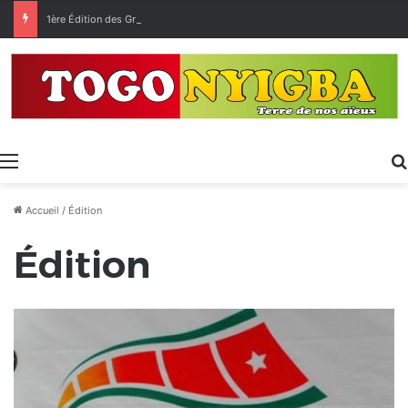
1ère Édition des Grandes Retrouvailles des Ressortissants de Kpélé Govié Apégamé / Sokpé
Menu
Accueil
/
Édition
Édition