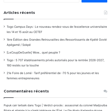
Articles récents
Togo Campus Days : Le nouveau rendez-vous de l’excellence universitaire
les 14 et 15 août au CETEF
1ère Édition des Grandes Retrouvailles des Ressortissants de Kpélé Govié
Apégamé / Sokpé
[LeCoupDeGuelle] Wow… quel peuple ?
Togo : 5 707 établissements privés autorisés pour la rentrée 2026-2027,
160 restés sur la touche
21e Foire de Lomé : Tarif préférentiel de -70 % pour les jeunes et les
femmes entrepreneures
Commentaires récents
Pupuk cair terbaik
dans
Togo | Verdict-procès : assassinat du colonel Madjoulba
Bitala et atteinte à la sûreté intérieure de l’État. Le Gle Abalo Kadangha écope