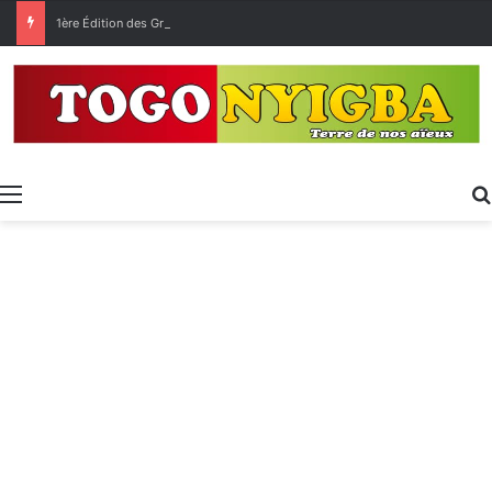
1ère Édition des Grandes Retrouvailles des Ressortissants de Kpélé Govié Apégamé / Sokpé
Menu