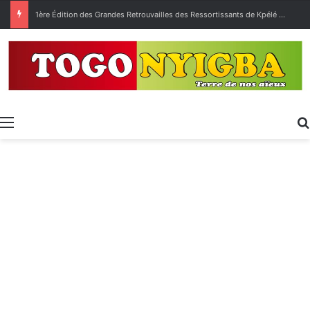
1ère Édition des Grandes Retrouvailles des Ressortissants de Kpélé Govié Apégamé / Sokpé
Menu