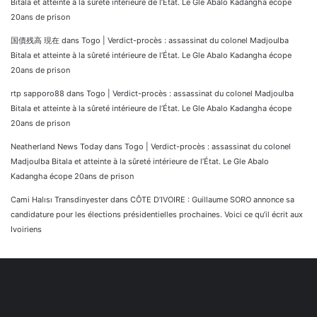
Bitala et atteinte à la sûreté intérieure de l’État. Le Gle Abalo Kadangha écope
20ans de prison
国債残高 現在
dans
Togo | Verdict-procès : assassinat du colonel Madjoulba
Bitala et atteinte à la sûreté intérieure de l’État. Le Gle Abalo Kadangha écope
20ans de prison
rtp sapporo88
dans
Togo | Verdict-procès : assassinat du colonel Madjoulba
Bitala et atteinte à la sûreté intérieure de l’État. Le Gle Abalo Kadangha écope
20ans de prison
Neatherland News Today
dans
Togo | Verdict-procès : assassinat du colonel
Madjoulba Bitala et atteinte à la sûreté intérieure de l’État. Le Gle Abalo
Kadangha écope 20ans de prison
Cami Halısı Transdinyester
dans
CÔTE D’IVOIRE : Guillaume SORO annonce sa
candidature pour les élections présidentielles prochaines. Voici ce qu’il écrit aux
Ivoiriens