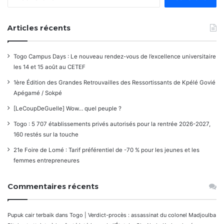
Articles récents
Togo Campus Days : Le nouveau rendez-vous de l’excellence universitaire
les 14 et 15 août au CETEF
1ère Édition des Grandes Retrouvailles des Ressortissants de Kpélé Govié
Apégamé / Sokpé
[LeCoupDeGuelle] Wow… quel peuple ?
Togo : 5 707 établissements privés autorisés pour la rentrée 2026-2027,
160 restés sur la touche
21e Foire de Lomé : Tarif préférentiel de -70 % pour les jeunes et les
femmes entrepreneures
Commentaires récents
Pupuk cair terbaik
dans
Togo | Verdict-procès : assassinat du colonel Madjoulba