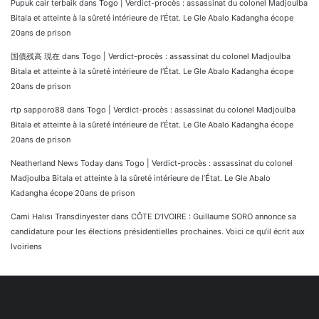
Pupuk cair terbaik
dans
Togo | Verdict-procès : assassinat du colonel Madjoulba
Bitala et atteinte à la sûreté intérieure de l’État. Le Gle Abalo Kadangha écope
20ans de prison
国債残高 現在
dans
Togo | Verdict-procès : assassinat du colonel Madjoulba
Bitala et atteinte à la sûreté intérieure de l’État. Le Gle Abalo Kadangha écope
20ans de prison
rtp sapporo88
dans
Togo | Verdict-procès : assassinat du colonel Madjoulba
Bitala et atteinte à la sûreté intérieure de l’État. Le Gle Abalo Kadangha écope
20ans de prison
Neatherland News Today
dans
Togo | Verdict-procès : assassinat du colonel
Madjoulba Bitala et atteinte à la sûreté intérieure de l’État. Le Gle Abalo
Kadangha écope 20ans de prison
Cami Halısı Transdinyester
dans
CÔTE D’IVOIRE : Guillaume SORO annonce sa
candidature pour les élections présidentielles prochaines. Voici ce qu’il écrit aux
Ivoiriens