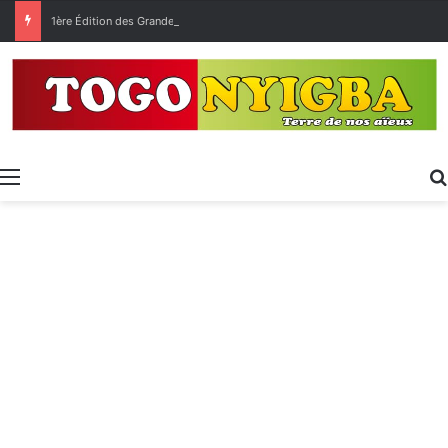
1ère Édition des Grandes Retrouvailles des Ressortissants de Kpélé Govié Apégamé / Sokpé
Menu