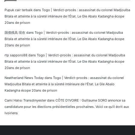
Pupuk cair terbaik
dans
Togo | Verdict-procès : assassinat du colonel Madjoulba
Bitala et atteinte à la sûreté intérieure de l’État. Le Gle Abalo Kadangha écope
20ans de prison
国債残高 現在
dans
Togo | Verdict-procès : assassinat du colonel Madjoulba
Bitala et atteinte à la sûreté intérieure de l’État. Le Gle Abalo Kadangha écope
20ans de prison
rtp sapporo88
dans
Togo | Verdict-procès : assassinat du colonel Madjoulba
Bitala et atteinte à la sûreté intérieure de l’État. Le Gle Abalo Kadangha écope
20ans de prison
Neatherland News Today
dans
Togo | Verdict-procès : assassinat du colonel
Madjoulba Bitala et atteinte à la sûreté intérieure de l’État. Le Gle Abalo
Kadangha écope 20ans de prison
Cami Halısı Transdinyester
dans
CÔTE D’IVOIRE : Guillaume SORO annonce sa
candidature pour les élections présidentielles prochaines. Voici ce qu’il écrit aux
Ivoiriens