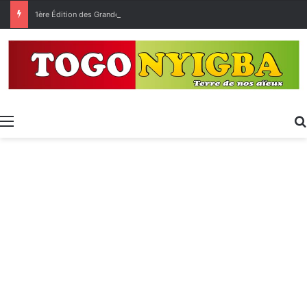
1ère Édition des Grandes Retrouvailles des Ressortissants de Kpélé Govié Apégamé / Sokpé
Menu