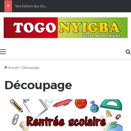
1ère Édition des Grandes Retrouvailles des Ressortissants de Kpélé Govié Apégamé / Sokpé
Menu
Accueil
/
Découpage
Découpage