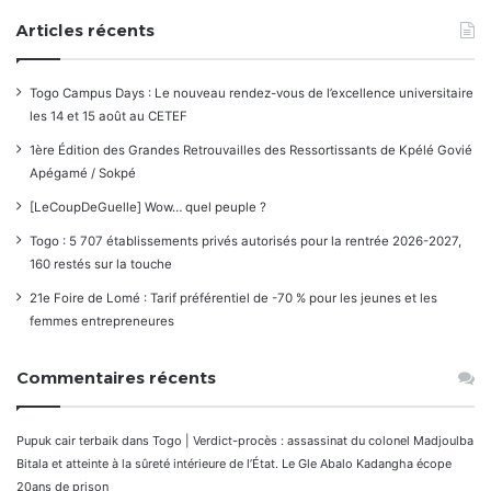
Articles récents
Togo Campus Days : Le nouveau rendez-vous de l’excellence universitaire
les 14 et 15 août au CETEF
1ère Édition des Grandes Retrouvailles des Ressortissants de Kpélé Govié
Apégamé / Sokpé
[LeCoupDeGuelle] Wow… quel peuple ?
Togo : 5 707 établissements privés autorisés pour la rentrée 2026-2027,
160 restés sur la touche
21e Foire de Lomé : Tarif préférentiel de -70 % pour les jeunes et les
femmes entrepreneures
Commentaires récents
Pupuk cair terbaik
dans
Togo | Verdict-procès : assassinat du colonel Madjoulba
Bitala et atteinte à la sûreté intérieure de l’État. Le Gle Abalo Kadangha écope
20ans de prison