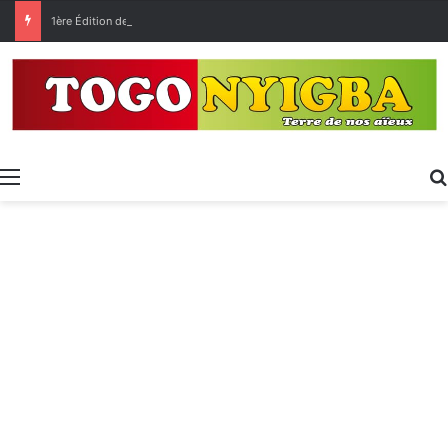
1ère Édition des Grandes Retrouvailles des Ressortissants de Kpélé Govié Apégamé / Sokpé
Menu