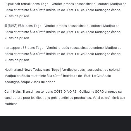
Pupuk cair terbaik
dans
Togo | Verdict-procès : assassinat du colonel Madjoulba
Bitala et atteinte à la sûreté intérieure de l’État. Le Gle Abalo Kadangha écope
20ans de prison
国債残高 現在
dans
Togo | Verdict-procès : assassinat du colonel Madjoulba
Bitala et atteinte à la sûreté intérieure de l’État. Le Gle Abalo Kadangha écope
20ans de prison
rtp sapporo88
dans
Togo | Verdict-procès : assassinat du colonel Madjoulba
Bitala et atteinte à la sûreté intérieure de l’État. Le Gle Abalo Kadangha écope
20ans de prison
Neatherland News Today
dans
Togo | Verdict-procès : assassinat du colonel
Madjoulba Bitala et atteinte à la sûreté intérieure de l’État. Le Gle Abalo
Kadangha écope 20ans de prison
Cami Halısı Transdinyester
dans
CÔTE D’IVOIRE : Guillaume SORO annonce sa
candidature pour les élections présidentielles prochaines. Voici ce qu’il écrit aux
Ivoiriens