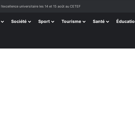
sortissants de Kpélé Govié Apégamé / Sokpé
Société
Sport
Tourisme
Santé
Éducati