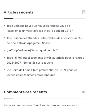
Articles récents
Togo Campus Days : Le nouveau rendez-vous de
l’excellence universitaire les 14 et 15 août au CETEF
1ère Édition des Grandes Retrouvailles des Ressortissants
de Kpélé Govié Apégamé / Sokpé
[LeCoupDeGuelle] Wow… quel peuple ?
Togo : 5 707 établissements privés autorisés pour la rentrée
2026-2027, 160 restés sur la touche
21e Foire de Lomé : Tarif préférentiel de -70 % pour les
jeunes et les femmes entrepreneures
Commentaires récents
Pupuk cair terbaik
dans
Togo | Verdict-procès : assassinat du