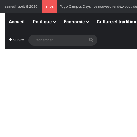
Infos
samedi, août 8 2026
1ère Édition des Grandes Retrouvailles des Res
Accueil
Politique
Économie
Culture et tradition
Rechercher
Suivre