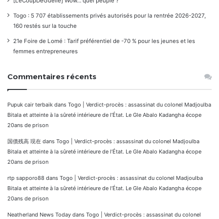
[LeCoupDeGuelle] Wow… quel peuple ?
Togo : 5 707 établissements privés autorisés pour la rentrée 2026-2027,
160 restés sur la touche
21e Foire de Lomé : Tarif préférentiel de -70 % pour les jeunes et les
femmes entrepreneures
Commentaires récents
Pupuk cair terbaik
dans
Togo | Verdict-procès : assassinat du colonel Madjoulba
Bitala et atteinte à la sûreté intérieure de l’État. Le Gle Abalo Kadangha écope
20ans de prison
国債残高 現在
dans
Togo | Verdict-procès : assassinat du colonel Madjoulba
Bitala et atteinte à la sûreté intérieure de l’État. Le Gle Abalo Kadangha écope
20ans de prison
rtp sapporo88
dans
Togo | Verdict-procès : assassinat du colonel Madjoulba
Bitala et atteinte à la sûreté intérieure de l’État. Le Gle Abalo Kadangha écope
20ans de prison
Neatherland News Today
dans
Togo | Verdict-procès : assassinat du colonel