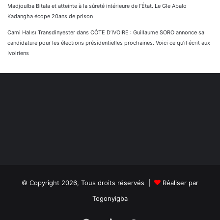
Madjoulba Bitala et atteinte à la sûreté intérieure de l’État. Le Gle Abalo
Kadangha écope 20ans de prison
Cami Halısı Transdinyester
dans
CÔTE D’IVOIRE : Guillaume SORO annonce sa
candidature pour les élections présidentielles prochaines. Voici ce qu’il écrit aux
Ivoiriens
© Copyright 2026, Tous droits réservés |
Réaliser par
Togonyigba