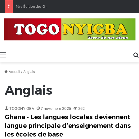
1ère Édition des Grandes Retrouvailles des Ressortissants de Kpélé Govié Apégamé / Sokpé
Menu
Accueil
/
Anglais
Anglais
TOGONYIGBA
7 novembre 2025
262
Ghana • Les langues locales deviennent
langue principale d’enseignement dans
les écoles de base