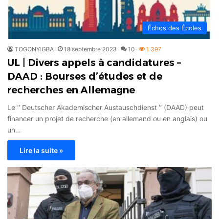
Échos des Écoles
TOGONYIGBA
18 septembre 2023
10
1 397
UL | Divers appels à candidatures –
DAAD : Bourses d’études et de
recherches en Allemagne
Le ‘‘ Deutscher Akademischer Austauschdienst ’’ (DAAD) peut
financer un projet de recherche (en allemand ou en anglais) ou
un…
Lire la suite »