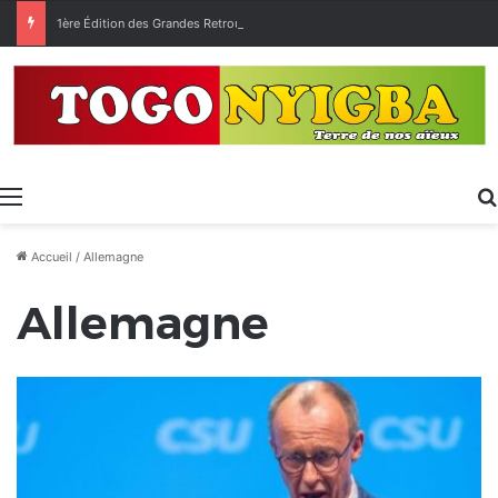
1ère Édition des Grandes Retrouvailles des Ressortissants de Kpélé Govié Apégamé / Sokpé
Menu
Accueil
/
Allemagne
Allemagne