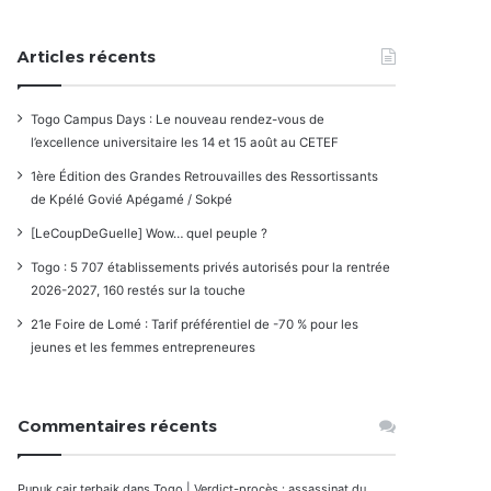
Articles récents
Togo Campus Days : Le nouveau rendez-vous de
l’excellence universitaire les 14 et 15 août au CETEF
1ère Édition des Grandes Retrouvailles des Ressortissants
de Kpélé Govié Apégamé / Sokpé
[LeCoupDeGuelle] Wow… quel peuple ?
Togo : 5 707 établissements privés autorisés pour la rentrée
2026-2027, 160 restés sur la touche
21e Foire de Lomé : Tarif préférentiel de -70 % pour les
jeunes et les femmes entrepreneures
Commentaires récents
Pupuk cair terbaik
dans
Togo | Verdict-procès : assassinat du