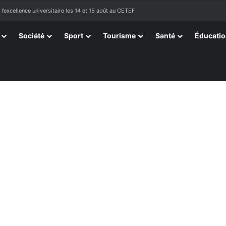
sortissants de Kpélé Govié Apégamé / Sokpé
Société
Sport
Tourisme
Santé
Éducati