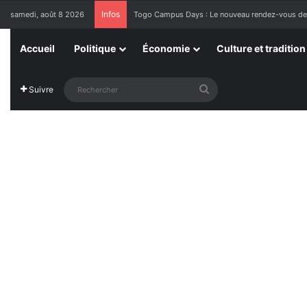
Infos
samedi, août 8 2026
1ère Édition des Grandes Retrouvailles des Res
Accueil
Politique
Économie
Culture et tradition
Rechercher
Suivre