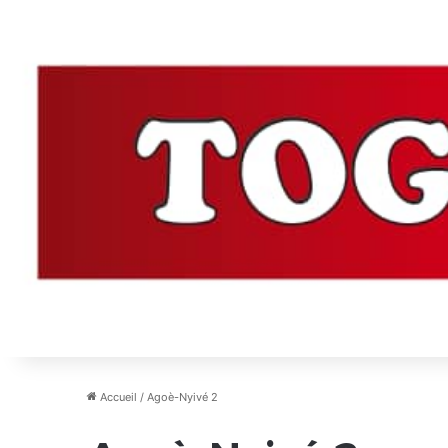
Accueil
/
Agoè-Nyivé 2