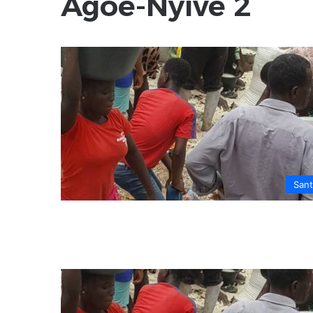
Agoè-Nyivé 2
San