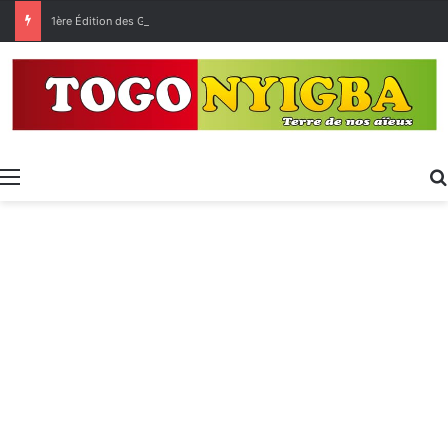
1ère Édition des Grandes Retrouvailles des Ressortissants de Kpélé Govié Apégamé / Sokpé
Menu