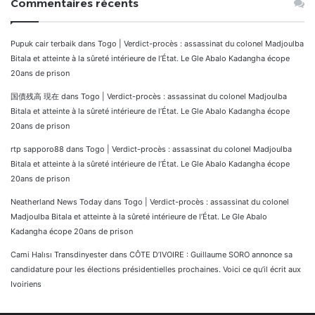
Commentaires récents
Pupuk cair terbaik
dans
Togo | Verdict-procès : assassinat du colonel Madjoulba
Bitala et atteinte à la sûreté intérieure de l’État. Le Gle Abalo Kadangha écope
20ans de prison
国債残高 現在
dans
Togo | Verdict-procès : assassinat du colonel Madjoulba
Bitala et atteinte à la sûreté intérieure de l’État. Le Gle Abalo Kadangha écope
20ans de prison
rtp sapporo88
dans
Togo | Verdict-procès : assassinat du colonel Madjoulba
Bitala et atteinte à la sûreté intérieure de l’État. Le Gle Abalo Kadangha écope
20ans de prison
Neatherland News Today
dans
Togo | Verdict-procès : assassinat du colonel
Madjoulba Bitala et atteinte à la sûreté intérieure de l’État. Le Gle Abalo
Kadangha écope 20ans de prison
Cami Halısı Transdinyester
dans
CÔTE D’IVOIRE : Guillaume SORO annonce sa
candidature pour les élections présidentielles prochaines. Voici ce qu’il écrit aux
Ivoiriens