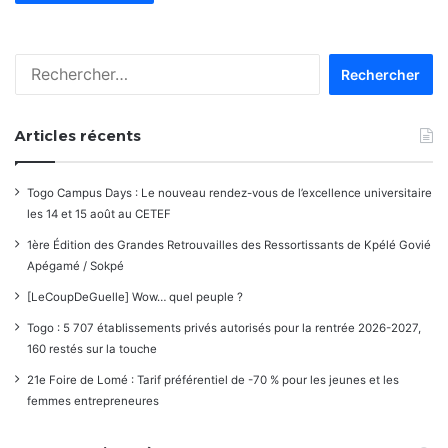
Rechercher :
Articles récents
Togo Campus Days : Le nouveau rendez-vous de l’excellence universitaire
les 14 et 15 août au CETEF
1ère Édition des Grandes Retrouvailles des Ressortissants de Kpélé Govié
Apégamé / Sokpé
[LeCoupDeGuelle] Wow… quel peuple ?
Togo : 5 707 établissements privés autorisés pour la rentrée 2026-2027,
160 restés sur la touche
21e Foire de Lomé : Tarif préférentiel de -70 % pour les jeunes et les
femmes entrepreneures