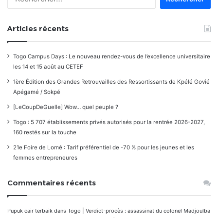
Articles récents
Togo Campus Days : Le nouveau rendez-vous de l’excellence universitaire
les 14 et 15 août au CETEF
1ère Édition des Grandes Retrouvailles des Ressortissants de Kpélé Govié
Apégamé / Sokpé
[LeCoupDeGuelle] Wow… quel peuple ?
Togo : 5 707 établissements privés autorisés pour la rentrée 2026-2027,
160 restés sur la touche
21e Foire de Lomé : Tarif préférentiel de -70 % pour les jeunes et les
femmes entrepreneures
Commentaires récents
Pupuk cair terbaik
dans
Togo | Verdict-procès : assassinat du colonel Madjoulba