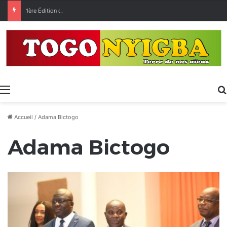
1ère Édition des Grandes Retrouvailles des Ressortissants de Kpélé Govié Apégamé / Sokpé
Menu
Accueil
/
Adama Bictogo
Adama Bictogo