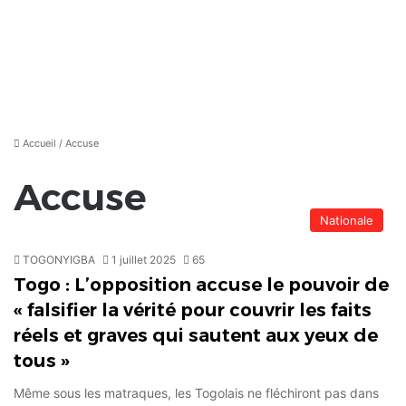
Accueil
/
Accuse
Accuse
Nationale
TOGONYIGBA
1 juillet 2025
65
Togo : L’opposition accuse le pouvoir de
« falsifier la vérité pour couvrir les faits
réels et graves qui sautent aux yeux de
tous »
Même sous les matraques, les Togolais ne fléchiront pas dans