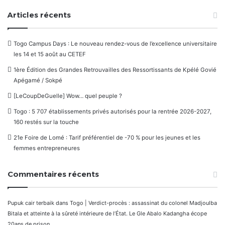
Articles récents
Togo Campus Days : Le nouveau rendez-vous de l’excellence universitaire
les 14 et 15 août au CETEF
1ère Édition des Grandes Retrouvailles des Ressortissants de Kpélé Govié
Apégamé / Sokpé
[LeCoupDeGuelle] Wow… quel peuple ?
Togo : 5 707 établissements privés autorisés pour la rentrée 2026-2027,
160 restés sur la touche
21e Foire de Lomé : Tarif préférentiel de -70 % pour les jeunes et les
femmes entrepreneures
Commentaires récents
Pupuk cair terbaik
dans
Togo | Verdict-procès : assassinat du colonel Madjoulba
Bitala et atteinte à la sûreté intérieure de l’État. Le Gle Abalo Kadangha écope
20ans de prison