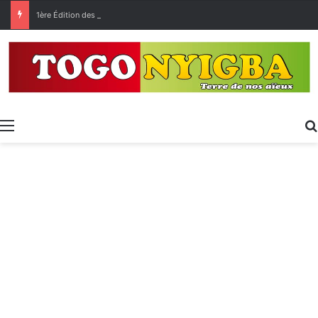
1ère Édition des Grandes Retrouvailles des Ressortissants de Kpélé Govié Apégamé / Sokpé
Menu